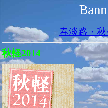
Banne
春淡路・秋
秋軽2014